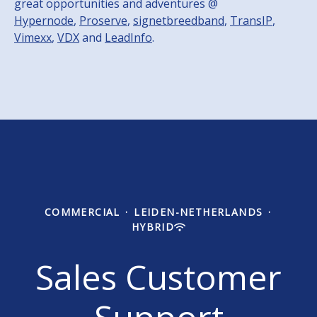
great opportunities and adventures @
Hypernode
,
Proserve
,
signetbreedband
,
TransIP
,
Vimexx
,
VDX
and
LeadInfo
.
COMMERCIAL
·
LEIDEN-NETHERLANDS
·
HYBRID
Sales Customer